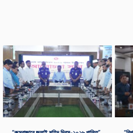
“কক্সবাজারে জুলাই শহিদ দিবস-২০২৬ পালিত”
“বিশ