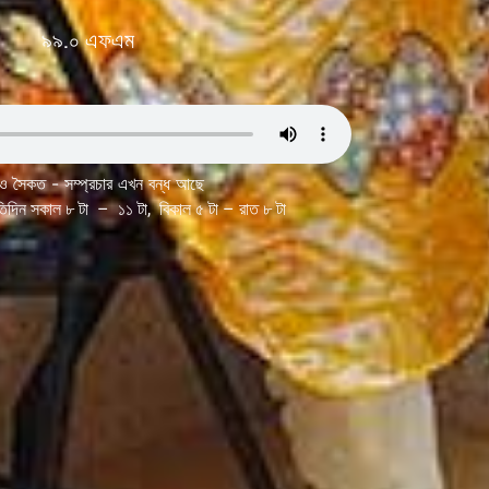
৯৯.০ এফএম
ও সৈকত - সম্প্রচার এখন বন্ধ আছে
রতিদিন সকাল ৮ টা – ১১ টা, বিকাল ৫ টা – রাত ৮ টা