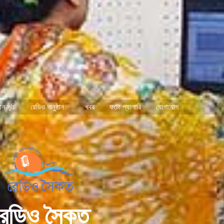
ঠান সূচি
রেডিও অনুষ্ঠান
খবর
ফটো গ্যালারি
যোগাযোগ
রেডিও সৈকত