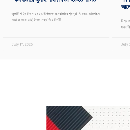
আলোচ
জুলাই শহিদ দিবস-২০২৬ উপলক্ষে কক্সবাজারে শ্রদ্ধা নিবেদন, আলোচনা
সভা ও দোয়া মাহফিলের মধ্য দিয়ে দিনটি
বিশ্ব 
সনদ বি
July 17, 2026
July 