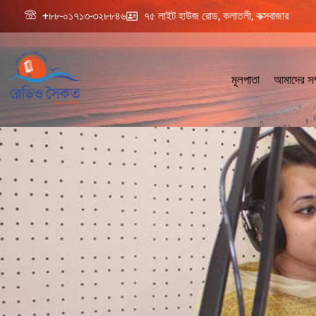
+৮৮-০১৭১৩-৩২৮৮৪৬
৭৫ লাইট হাউজ রোড, কলাতলী, কক্সবাজার
মূলপাতা
আমাদের সম্