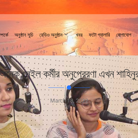
পর্কে
অনুষ্ঠান সূচি
রেডিও অনুষ্ঠান
খবর
ফটো গ্যালারি
যোগাযোগ
অনেক সেইল কর্মীর অনুপ্রেরণা এখন শাহিনু
March 18, 2022