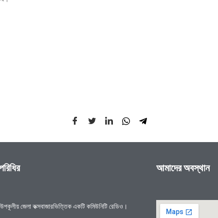
 পরিধির
আমাদের অবস্থান
উপকূলীয় জেলা কক্সবাজারভিত্তিক একটি কমিউনিটি রেডিও।