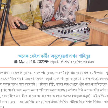
অনেক সেইল কর্মীর অনুপ্রেরণা এখন শাহিনুর
March 18, 2022
প্রেরণা
,
সর্বশেষ
,
সাপ্তাহিক আয়োজন
্প। যে গল্প বিশ্বাসের, যে গল্প পরিশ্রমের, যে গল্প ধৈর্য্য ধারনের, যে গল্প সাহসীকতার। ঘ
দেখতে এগিয়ে যায়। তেমনিই একজন অনুজা হলেন শাহিনুর আক্তার।তিনি কক্সবাজার জেলার 
ছল সংসার হলেও হাল ছাড়েননি। পরিশ্রম, নিষ্ঠা, সততা আর মেধাকে পুঁজি করে পা বাড়িয়েছেন
কাজ।এই সেলাই কাজ করতে অনেক পরিশ্রম করতে হয়েছে।বর্তমানে তিনি অনেক নারীর কর্মসং
রোদ বৃষ্টিকে মাথা নিয়ে বছরের পর বছর পার করেছেন কতশত (অনুজা/অনুজ)।এই এগিয়ে চলা
ষ হয়েছে। সমাজের পিছিয়ে পড়া, অবহেলিত, নির্যাতিত নারীদের নিয়ে সমাজ বিনির্মাণে কা
তের।