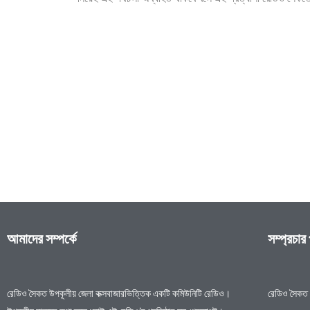
আমাদের সম্পর্কে
সম্প্রচার
রেডিও সৈকত উপকূলীয় জেলা কক্সবাজারভিত্তিক একটি কমিউনিটি রেডিও।
রেডিও সৈকত 