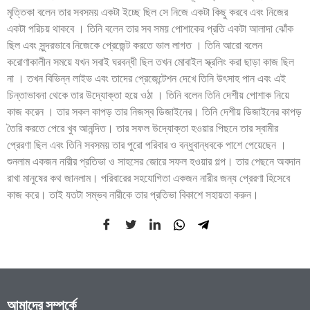
মৃত্তিকা বলেন তার সবসময় একটা ইচ্ছে ছিল সে নিজে একটা কিছু করবে এবং নিজের
একটা পরিচয় থাকবে । তিনি বলেন তার সব সময় পোশাকের প্রতি একটা আলাদা ঝোঁক
ছিল এবং সুন্দরভাবে নিজেকে প্রেজেন্ট করতে ভাল লাগত । তিনি আরো বলেন
করোণাকালীন সময়ে যখন সবাই ঘরবন্ধী ছিল তখন মোবাইল স্ক্রলিং করা ছাড়া কাজ ছিল
না । তখন বিভিন্ন লাইভ এবং তাদের প্রেজেন্টেশন দেখে তিনি উৎসাহ পান এবং এই
চিন্তাভাবনা থেকে তার উদ্যোক্তা হয়ে ওঠা । তিনি বলেন তিনি দেশীয় পোশাক নিয়ে
কাজ করেন । তার সকল কাপড় তার নিজস্ব ডিজাইনের। তিনি দেশীয় ডিজাইনের কাপড়
তৈরি করতে পেরে খুব আনন্দিত। তার সফল উদ্যোক্তা হওয়ার পিছনে তার স্বামীর
প্রেরণা ছিল এবং তিনি সবসময় তার পুরো পরিবার ও বন্ধুবান্ধবকে পাশে পেয়েছেন ।
শুনলাম একজন নারীর প্রতিভা ও সাহসের জোরে সফল হওয়ার গল্প। তার পেছনে অবদান
রাখা মানুষের কথ জানলাম। পরিবারের সহযোগিতা একজন নারীর জন্য প্রেরণা হিসেবে
কাজ করে। তাই যতটা সম্ভব নারীকে তার প্রতিভা বিকাশে সহায়তা করুন।
আমাদের সম্পর্কে