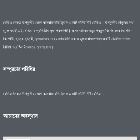
রেডিও সৈকত উপকূলীয় জেলা কক্সবাজারভিত্তিক একটি কমিউনিটি রেডিও। উপকূলীয় মানুষের কথা
তুলে ধরাই এই রেডিও’র প্রতিষ্ঠার মূল প্রেক্ষাপট। কক্সবাজারের নতুন প্রজন্ম বিশেষ করে কিশোর-
কিশোরী, ছাত্র-ছাত্রী, যুবসমাজের মধ্যে জ্ঞানভিত্তিক ও মূল্যবোধসম্পন্ন একটি মানবিক সমাজ
বিনির্মাণ রেডিও সৈকতের মূল প্রয়াস।
সম্প্রচার পরিধির
রেডিও সৈকত উপকূলীয় জেলা কক্সবাজারভিত্তিক একটি কমিউনিটি রেডিও।
আমাদের অবস্থান