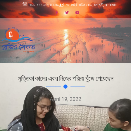
+৮৮-০১৭১৩-৩২৮৮৪৬
৭৫ লাইট হাউজ রোড, কলাতলী, কক্সবাজার
মৃত্তিকা কাদের এবার নিজের পরিচয় খুঁজে পেয়েছেন
April 19, 2022