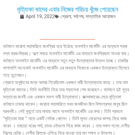
মৃত্তিকা কাদের এবার নিজের পরিচয় খুঁজে পেয়েছেন
April 19, 2022
প্রেরণা
,
সর্বশেষ
,
সাপ্তাহিক আয়োজন
বর্তমানে করোনা মহামারিতে জনপ্রিয় হয়ে উঠেছে অনলাইন মার্কেটিং এর মধ্যেমে সহজ
পন্য ক্রয়-বিক্রয়। অল্প সময়ে অনলাইন মার্কেটিং এর মাধ্যমে জনপ্রিয়তা পাওয়া যায়।
বর্তমানে অনলাইন মার্কেটিং এর মাধ্যমে নতুন নতুন উদ্যোক্তার উদ্ভব হচ্ছে। চাকরির
পাশাপাশি অনেকেই অনলাইন মার্কেটিং এর মাধ্যমে নিজেকে একজন উদ্যোক্তা হিসেবে
গড়ে তুলেেছন।
প্রেরণা অনুষ্ঠানের জন্য আমরা গিয়েছিলাম একজন নারী উদ্যোক্তার কাছে । তার নাম
মৃত্তিকা কাদের। তিনি অর্থনীতি নিয়ে তার পড়ালেখা শেষ করেছেন। বর্তমানে দুই পুত্র
সন্তানের জননী এবং একজন সফল নারী উদ্যোক্তা। কক্সবাজারের মেয়ে মৃত্তিকা
বর্তমানে ঢাকায় থাকেন। করোনা মহামারিতে যখন জনজীবন ছিল বিপদগ্রস্থ মানুষ ছিল
ঘরবন্ধী। সেই মুহূর্তে তার মাথায় আসে অনলাইন মার্কেটিং এর কথা। তিনি প্রথমে
“মৃত্তিকা মায়া ” নামে একটি পেইজ খোলেন । তিনি মূলত মেয়েদের কাপড় নিয়ে কাজ
করেন । তাছাড়া ঘরের পর্দা, চাদর এইগুলো নিয়ে কাজ করেন । তার সকল পন্যে দেশীয়
শিল্পের ছোঁয়া। দেশীয় শিল্পকে এগিয়ে নিয়ে যাওয়া তার মূল লক্ষ্য ও উদ্দেশ্য।