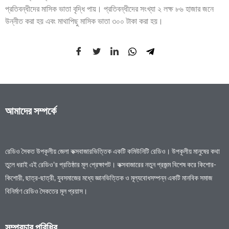
প্রতিবন্ধীদের মাসিক ভাতা বৃদ্ধি পায়। প্রতিবন্ধীদের সংখ্যা ২ লক্ষ ৮৬ হাজার জনে
উন্নীত করা হয় এবং মাথাপিছু মাসিক ভাতা ৩০০ টাকা করা হয়।
আমাদের সম্পর্কে
রেডিও সৈকত উপকূলীয় জেলা কক্সবাজারভিত্তিক একটি কমিউনিটি রেডিও। উপকূলীয় মানুষের কথা
তুলে ধরাই এই রেডিও’র প্রতিষ্ঠার মূল প্রেক্ষাপট। কক্সবাজারের নতুন প্রজন্ম বিশেষ করে কিশোর-
কিশোরী, ছাত্র-ছাত্রী, যুবসমাজের মধ্যে জ্ঞানভিত্তিক ও মূল্যবোধসম্পন্ন একটি মানবিক সমাজ
বিনির্মাণ রেডিও সৈকতের মূল প্রয়াস।
সম্প্রচার পরিধির