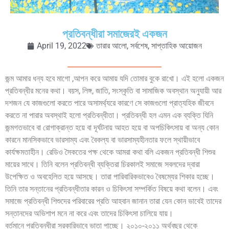
প্রতিবন্ধীরা সমাজেরই একজন
April 19, 2022
তারার আলো
,
সর্বশেষ
,
সাপ্তাহিক আয়োজন
জন্ম আমার ধন্য হবে মাগো ,আপন করে আমায় যদি তোমার বুকে রাখো। এই হলো একজন
প্রতিবন্ধীর মনের কথা। বয়স, লিঙ্গ, জাতি, সংস্কৃতি বা সামাজিক অবস্থান অনুযায়ী আর
দশজন যে কাজগুলো করতে পারে অসামর্থ্যরে কারণে সে কাজগুলো প্রাত্যহিক জীবনে
করতে না পারার অবস্থাই হলো প্রতিবন্ধীতা। প্রতিবন্ধী হল এমন এক ব্যক্তি যিনি
জন্মগতভাবে বা রোগাক্রান্ত হয়ে বা দূর্ঘটনায় আহত হয়ে বা অপচিকিৎসায় বা অন্য কোন
কারনে মানসিকভাবে ভারসাম্য এবং বৈকল্য বা ভারসাম্যহীনতার ফলে স্থায়ীভাবে
কার্যক্ষমতাহীন। রেডিও সৈকতের পক্ষ থেকে আমরা কথা বলি একজন প্রতিবন্ধী শিশুর
মায়ের সাথে। তিনি বলেন প্রতিবন্ধী ব্যক্তিরা চিরকালই সমাজে সবলদের দ্বারা
উপেক্ষিত ও অবহেলিত হয়ে আসছে। তারা পারিবারিকভাবেও বৈষম্যের শিকার হচ্ছে।
তিনি তার সন্তানের প্রতিবন্ধীতার কারন ও চিকিৎসা সম্পর্কিত বিষয়ে কথা বলেন। এবং
সমাজে প্রতিবন্ধী শিশুদের পরিবারের প্রতি আহবান জানান তারা যেন কোন ভাবেই তাদের
সন্তানদের অভিশাপ মনে না করে এবং তাদের চিকিৎসা চালিয়ে যায়।
বর্তমানে প্রতিবন্ধীরা সরকারিভাবে ভাতা পাচ্ছে। ২০১০-২০১১ অর্থবছর থেকে