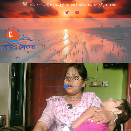
+৮৮-০১৭১৩-৩২৮৮৪৬
৭৫ লাইট হাউজ রোড, কলাতলী, কক্সবাজার
প্রতিবন্ধীরা সমাজেরই একজন
April 19, 2022