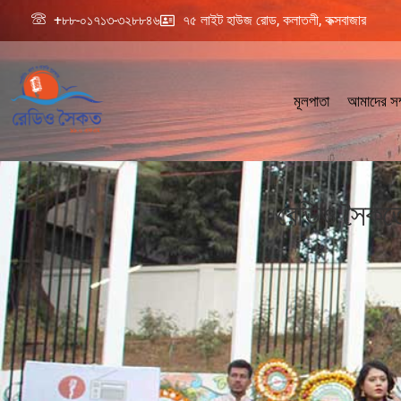
+৮৮-০১৭১৩-৩২৮৮৪৬
৭৫ লাইট হাউজ রোড, কলাতলী, কক্সবাজার
মূলপাতা
আমাদের সম্
রেডিও সৈকতের