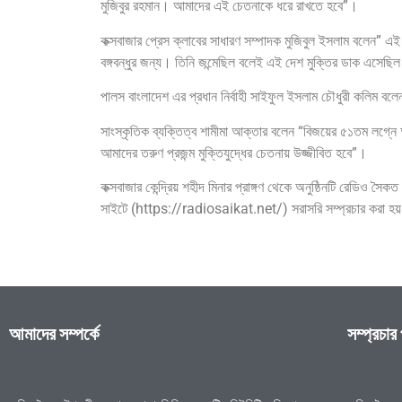
মুজিবুর রহমান। আমাদের এই চেতনাকে ধরে রাখতে হবে”।
কক্সবাজার প্রেস ক্লাবের সাধারণ সম্পাদক মুজিবুল ইসলাম বলেন
বঙ্গবন্ধুর জন্য। তিনি জন্মেছিল বলেই এই দেশ মুক্তির ডাক এসেছিল
পালস বাংলাদেশ এর প্রধান নির্বাহী সাইফুল ইসলাম চৌধুরী কলিম ব
সাংস্কৃতিক ব্যক্তিত্ব শামীমা আক্তার বলেন “বিজয়ের ৫১তম লগ্নে আ
আমাদের তরুণ প্রজন্ম মুক্তিযুদ্ধের চেতনায় উজ্জীবিত হবে”।
কক্সবাজার কেন্দ্রিয় শহীদ মিনার প্রাঙ্গণ থেকে অনুষ্ঠিনটি
সাইটে (https://radiosaikat.net/) সরাসরি সম্প্রচার করা হয
আমাদের সম্পর্কে
সম্প্রচার