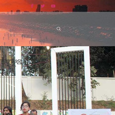
িযুদ্ধের গান’