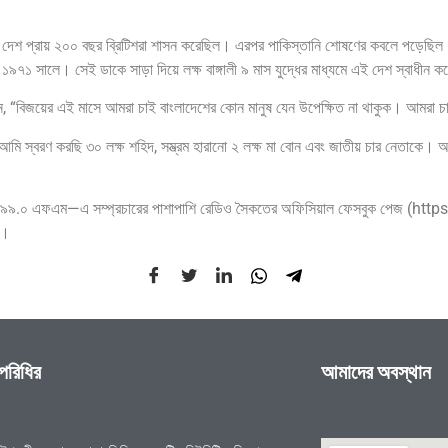
” এই দেশ প্রায় ২০০ বছর ব্রিটিশরা শাসন করেছিল। এরপর পাকিস্তানি শোষণের কবলে পড়ে
 ১৯৭১ সালে। সেই ডাকে সাড়া দিয়ে লক্ষ বাঙ্গালী ৯ মাস যুদ্ধের মাধ্যমে এই দেশ স্বাধীন 
লেন, “বিজয়ের এই মাসে আমরা চাই বাংলাদেশের কোন মানুষ যেন উপেক্ষিত না থাকুক। আমরা চ
মি স্বরণ করছি ৩০ লক্ষ শহিদ, সম্ভ্রম হারানো ২ লক্ষ মা বোন এবং জাতীয় চার নেতাকে। আম
 রেডিও সৈকত ৯৯.০ এফএম—এ সম্প্রচারের পাশাপাশি রেডিও সৈকতের অফিসিয়াল ফেসবুক 
়।
 পরিধির
আমাদের অবস্থান