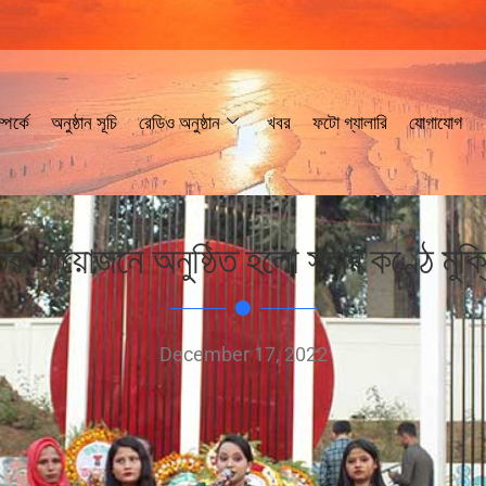
পর্কে
অনুষ্ঠান সূচি
রেডিও অনুষ্ঠান
খবর
ফটো গ্যালারি
যোগাযোগ
 আয়োজনে অনুষ্ঠিত হলো সবার কণ্ঠে মুক্ত
December 17, 2022