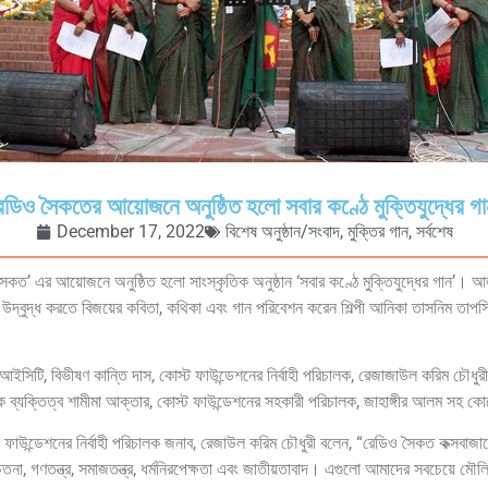
েডিও সৈকতের আয়োজনে অনুষ্ঠিত হলো সবার কণ্ঠে মুক্তিযুদ্ধের গা
December 17, 2022
বিশেষ অনুষ্ঠান/সংবাদ
,
মুক্তির গান
,
সর্বশেষ
ত’ এর আয়োজনে অনুষ্ঠিত হলো সাংস্কৃতিক অনুষ্ঠান ‘সবার কণ্ঠে মুক্তিযুদ্ধের গান’। আজ (১৬,
য় উদ্বুদ্ধ করতে বিজয়ের কবিতা, কথিকা এবং গান পরিবেশন করেন শিল্পী আনিকা তাসনিম তাপ
ইসিটি, বিভীষণ কান্তি দাস, কোস্ট ফাউন্ডেশনের নির্বাহী পরিচালক, রেজাজাউল করিম চৌধুরী, 
িক ব্যক্তিত্ব শামীমা আক্তার, কোস্ট ফাউন্ডেশনের সহকারী পরিচালক, জাহাঙ্গীর আলম সহ কোস্
োস্ট ফাউন্ডেশনের নির্বাহী পরিচালক জনাব, রেজাউল করিম চৌধুরী বলেন, “রেডিও সৈকত কক্সব
তনা, গণতন্ত্র, সমাজতন্ত্র, ধর্মনিরপেক্ষতা এবং জাতীয়তাবাদ। এগুলো আমাদের সবচেয়ে মৌল