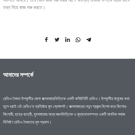
সফলতা আসবে। তবে কোন কাজ শুরু করার আগে অবশ্যই ঐকাজ সম্পর্কে সঠিক ভাবে
তথ্য নিয়ে কাজ শুরু করতে।
আমাদের সম্পর্কে
রেডিও সৈকত উপকূলীয় জেলা কক্সবাজারভিত্তিক একটি কমিউনিটি রেডিও। উপকূলীয় মানুষের কথা
তুলে ধরাই এই রেডিও’র প্রতিষ্ঠার মূল প্রেক্ষাপট। কক্সবাজারের নতুন প্রজন্ম বিশেষ করে কিশোর-
কিশোরী, ছাত্র-ছাত্রী, যুবসমাজের মধ্যে জ্ঞানভিত্তিক ও মূল্যবোধসম্পন্ন একটি মানবিক সমাজ
বিনির্মাণ রেডিও সৈকতের মূল প্রয়াস।