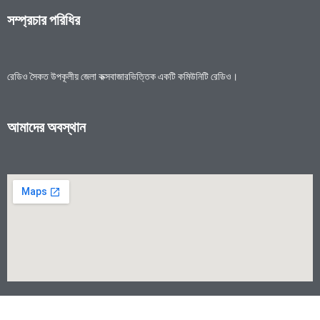
সম্প্রচার পরিধির
রেডিও সৈকত উপকূলীয় জেলা কক্সবাজারভিত্তিক একটি কমিউনিটি রেডিও।
আমাদের অবস্থান
© 2024 রেডিও সৈকত ৯৯.০ এফএম | ওয়েব ডিজাইন কোস্ট ফাউন্ডেশন আইসিটি বিভাগ