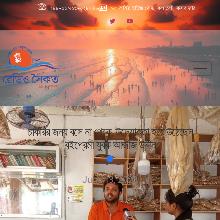
+৮৮-০১৭১৩-৩২৮৮৪৬
৭৫ লাইট হাউজ রোড, কলাতলী, কক্সবাজার
চাকরির জন্য বসে না থেকে, উদ্যোক্তা হয়ে উঠেছেন
বইপ্রেমী যুবক আজীজ উদ্দীন
June 13, 2023