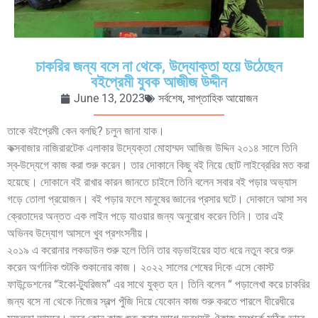
চাকরির জন্য বসে না থেকে, উদ্যোক্তা হয়ে উঠেছেন
বইপ্রেমী যুবক আজীজ উদ্দীন
June 13, 2023
সর্বশেষ
,
সাপ্তাহিক আয়োজন
তাকে বইপ্রেমী কেন বলছি? চলুন জানা যাক।
কক্সবাজার নাজিরারটেক এলাকার উদ্যেক্তা মোহাম্মদ আজিজ উদ্দিন ২০১৪ সালে তিনি
স্ব-উদ্যেগে কাজ করা শুরু করেন। তার দোকানে কিছু বই নিয়ে ছোট লাইব্রেরির মত করা
হয়েছে। দোকানে বই রাখার কারন জানতে চাইলে তিনি বলেন সবার বই পড়ার অভ্যাস
গড়ে তোলা প্রয়োজন। বই পড়ার ফলে মানুষের জ্ঞানের প্রসার ঘটে। দোকানে আসা সব
ক্রেতাদের অন্তত এক লাইন পড়ে যাওয়ার জন্য অনুরোধ করেন তিনি। তার এই
অভিনব উদ্যোগ আসলে খুব প্রশংসনীয়।
২০১৯ এ করোনার লকডাউন শুরু হলে তিনি তার বড়ভাইয়ের হাত ধরে নতুন করে শুরু
করেন অর্গানিক শুটকি শুকানোর কাজ। ২০২২ সালের শেষের দিকে এসে কোস্ট
ফাউন্ডেশনের “ইকো-ট্যুরিজম” এর সাথে যুক্ত হন। তিনি বলেন “ পড়ালেখা করে চাকরির
জন্য বসে না থেকে নিজের স্বল্প পুঁজি দিয়ে যেকোন কাজ শুরু করতে পারলে ধীরেধীরে