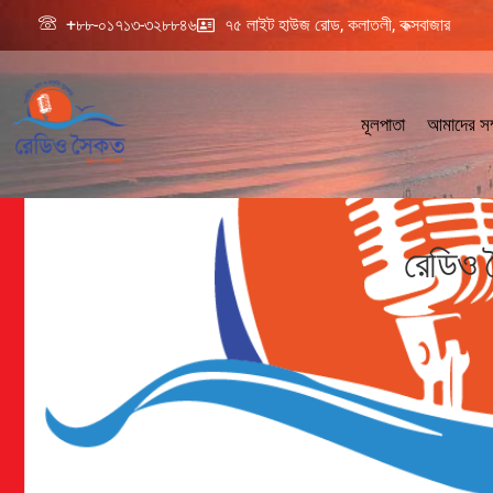
+৮৮-০১৭১৩-৩২৮৮৪৬
৭৫ লাইট হাউজ রোড, কলাতলী, কক্সবাজার
মূলপাতা
আমাদের সম্
রেডিও স