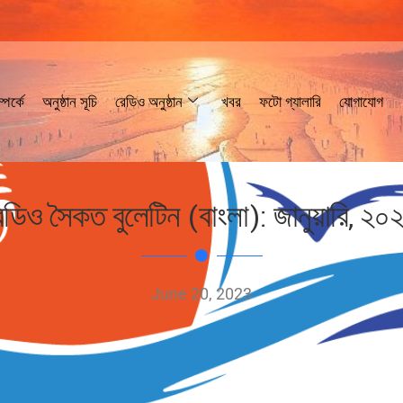
পর্কে
অনুষ্ঠান সূচি
রেডিও অনুষ্ঠান
খবর
ফটো গ্যালারি
যোগাযোগ
েডিও সৈকত বুলেটিন (বাংলা): জানুয়ারি, ২০
June 20, 2023