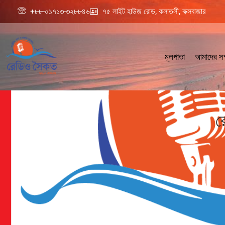
+৮৮-০১৭১৩-৩২৮৮৪৬
৭৫ লাইট হাউজ রোড, কলাতলী, কক্সবাজার
মূলপাতা
আমাদের সম্
র