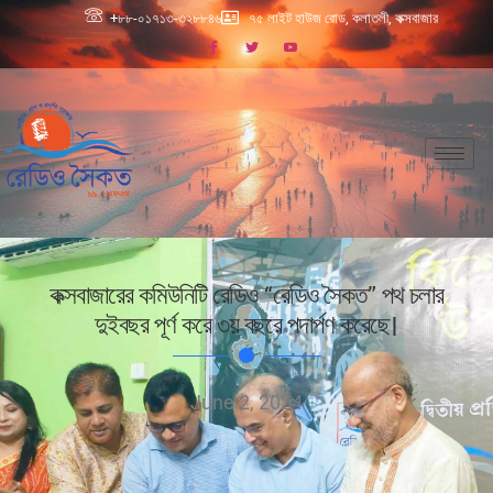
+৮৮-০১৭১৩-৩২৮৮৪৬
৭৫ লাইট হাউজ রোড, কলাতলী, কক্সবাজার
কক্সবাজারের কমিউনিটি রেডিও “রেডিও সৈকত” পথ চলার
দুইবছর পূর্ণ করে ৩য় বছরে পদার্পণ করেছে।
June 2, 2024