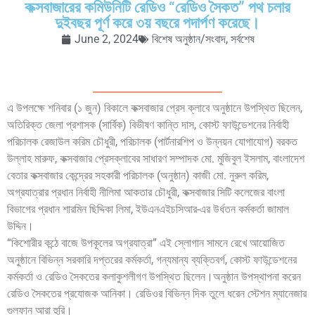
কক্সবাজারের কমিউনিটি রেডিও “রেডিও সৈকত” পথ চলার
দুইবছর পূর্ণ করে ৩য় বছরে পদার্পণ করেছে।
June 2, 2024
বিশেষ অনুষ্ঠান/সংবাদ
,
সর্বশেষ
এ উপলক্ষে শনিবার (১ জুন) বিকালে কক্সবাজার প্রেস ক্লাবে অনুষ্ঠানে উপস্থিত ছিলেন,
অতিরিক্ত জেলা প্রশাসক (সার্বিক) বিভীষণ কান্তি দাস, কোস্ট ফাউন্ডেশনের নির্বাহী
পরিচালক রেজাউল করিম চৌধুরী, পরিচালক (পার্টনারশিপ ও উন্নয়ন যোগাযোগ) বরকত
উল্লাহ মারুফ, কক্সবাজার প্রেসক্লাবের সাধারণ সম্পাদক মো. মুজিবুল ইসলাম, বাংলাদেশ
বেতার কক্সবাজার কেন্দ্রের সহকারী পরিচালক (অনুষ্ঠান) কাজী মো. নুরুল করিম,
অগ্রযাত্রার প্রধান নির্বাহী নীলিমা আকতার চৌধুরী, কক্সবাজার সিটি কলেজের বাংলা
বিভাগের প্রধান শারমিন ছিদ্দিকা লিমা, ইউএনএইচসিআর-এর উর্ধতন কর্মকর্তা জামাল
উদ্দিন।
“কিশোরীর কন্ঠে বাজে উপকূলের অগ্রযাত্রা” এই স্লোগান সামনে রেখে আয়োজিত
অনুষ্ঠানে বিভিন্ন সরকারি দপ্তরের কর্মকর্তা, গন্যমান্য ব্যক্তিবর্গ, কোস্ট ফাউন্ডেশনের
কর্মকর্তা ও রেডিও সৈকতের কলাকুশলীগণ উপস্থিত ছিলেন।অনুষ্ঠান উপস্থাপনা করেন
রেডিও সৈকতের প্রযোজক আনিকা। রেডিওর বিভিন্ন দিক তুলে ধরেন স্টেশন ম্যানেজার
গুলফান আরা হুরি।