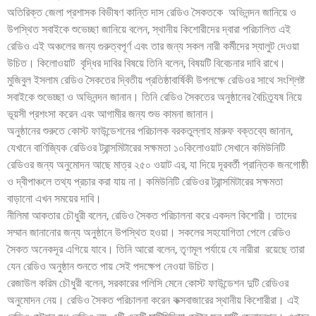
অতিরিক্ত জেলা প্রশাসক বিভীষণ কান্তি দাস রেডিও সৈকতকে অভিনন্দন জানিয়ে ও
উপস্থিত সবাইকে শুভেচ্ছা জানিয়ে বলেন, স্থানীয় কিশোরীদের দ্বারা পরিচালিত এই
রেডিও এই অঞ্চলের জন্য গুরুত্বপূর্ণ এবং তার জন্য সকল নারী কর্মীদের স্যালুট দেওয়া
উচিত। কিলোওয়াট বৃদ্ধির দাবির বিষয়ে তিনি বলেন, বিষয়টি বিবেচনার দাবি রাখে।
মুজিবুল ইসলাম রেডিও সৈকতের দ্বিতীয় প্রতিষ্ঠাবার্ষিকী উপলক্ষে রেডিওর সাথে সংশ্লিষ্ট
সবাইকে শুভেচ্ছা ও অভিনন্দন জানান। তিনি রেডিও সৈকতের অনুষ্ঠানের বৈচিত্র্যষ নিয়ে
ভূয়সী প্রশংসা করেন এবং আগামীর জন্য শুভ কামনা জানান।
অনুষ্ঠানের শুরুতে কোস্ট ফাউন্ডেশনের পরিচালক বরকতুল্লাহ মারুফ বক্তব্যে জানান,
যেখানে বাণিজ্যিক রেডিওর ট্রান্সমিটারের সক্ষমতা ১০কিলোওয়াট সেখানে কমিউনিটি
রেডিওর জন্য অনুমোদন আছে মাত্র ২৫০ ওয়াট এর, যা দিয়ে দূরবর্তী প্রান্তিক জনগোষ্ঠী
ও দ্বীপাঞ্চলে তথ্য প্রচার করা যায় না। কমিউনিটি রেডিওর ট্রান্সমিটারের সক্ষমতা
বাড়ানো এখন সময়ের দাবি।
নীলিমা আকতার চৌধুরী বলেন, রেডিও সৈকত পরিচালনা করে একদল কিশোরী। তাদের
সম্মান জানানোর জন্য অনুষ্ঠানে উপস্থিত হওয়া। সকলের সহযোগিতা পেলে রেডিও
সৈকত অনেকদূর এগিয়ে যাবে। তিনি আরো বলেন, তৃণমূল পর্যায়ে যে নারীরা রয়েছে তারা
যেন রেডিও অনুষ্ঠান শুনতে পায় সেই পদক্ষেপ নেওয়া উচিত।
রেজাউল করিম চৌধুরী বলেন, সরকারের পলিসি মেনে কোস্ট ফাউন্ডেশন দুটি রেডিওর
অনুমোদন নেয়। রেডিও সৈকত পরিচালনা করেন কক্সবাজারের স্থানীয় কিশোরীরা। এই