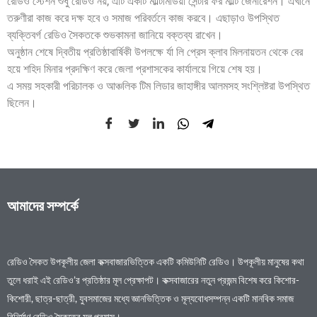
রেডিও স্টেশন শুধু রেডিও নয়, এটি একটি মাল্টিমিডিয়া সেন্টার ফর মাল্টি জেনারেশন। এখানে
তরুণীরা কাজ করে দক্ষ হবে ও সমাজ পরিবর্তনে কাজ করবে। এছাড়াও উপস্থিত
ব্যক্তিবর্গ রেডিও সৈকতকে শুভকামনা জানিয়ে বক্তব্য রাখেন।
অনুষ্ঠান শেষে দ্বিতীয় প্রতিষ্ঠাবার্ষিকী উপলক্ষে র্যা লি প্রেস ক্লাব মিলনায়তন থেকে বের
হয়ে শহিদ মিনার প্রদক্ষিণ করে জেলা প্রশাসকের কার্যালয়ে গিয়ে শেষ হয়।
এ সময় সহকারী পরিচালক ও আঞ্চলিক টিম লিডার জাহাঙ্গীর আলমসহ সংশ্লিষ্টরা উপস্থিত
ছিলেন।
আমাদের সম্পর্কে
রেডিও সৈকত উপকূলীয় জেলা কক্সবাজারভিত্তিক একটি কমিউনিটি রেডিও। উপকূলীয় মানুষের কথা
তুলে ধরাই এই রেডিও’র প্রতিষ্ঠার মূল প্রেক্ষাপট। কক্সবাজারের নতুন প্রজন্ম বিশেষ করে কিশোর-
কিশোরী, ছাত্র-ছাত্রী, যুবসমাজের মধ্যে জ্ঞানভিত্তিক ও মূল্যবোধসম্পন্ন একটি মানবিক সমাজ
বিনির্মাণ রেডিও সৈকতের মূল প্রয়াস।