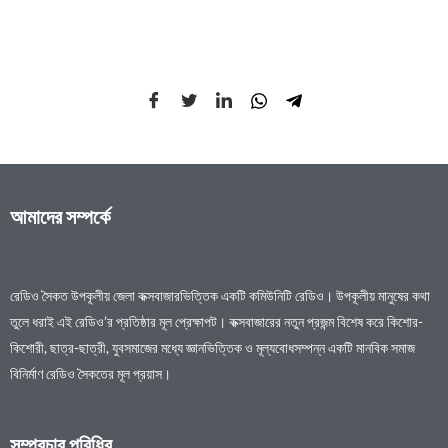
আমাদের সম্পর্কে
রেডিও সৈকত উপকূলীয় জেলা কক্সবাজারভিত্তিক একটি কমিউনিটি রেডিও। উপকূলীয় মানুষের কথা
তুলে ধরাই এই রেডিও’র প্রতিষ্ঠার মূল প্রেক্ষাপট। কক্সবাজারের নতুন প্রজন্ম বিশেষ করে কিশোর-
কিশোরী, ছাত্র-ছাত্রী, যুবসমাজের মধ্যে জ্ঞানভিত্তিক ও মূল্যবোধসম্পন্ন একটি মানবিক সমাজ
বিনির্মাণ রেডিও সৈকতের মূল প্রয়াস।
সম্প্রচার পরিধির