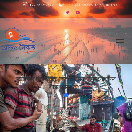
+৮৮-০১৭১৩-৩২৮৮৪৬
৭৫ লাইট হাউজ রোড, কলাতলী, কক্সবাজার
কক্সবাজার ফিশারিঘাটে ‘জল ও জীবন’ অনুষ্ঠানের জন্য
সাক্ষাৎকার গ্রহণ।
September 2, 2024