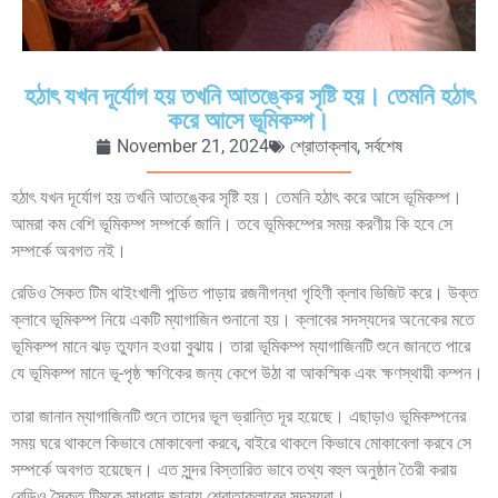
হঠাৎ যখন দূর্যোগ হয় তখনি আতঙ্কের সৃষ্টি হয়। তেমনি হঠাৎ
করে আসে ভূমিকম্প।
November 21, 2024
শ্রোতাক্লাব
,
সর্বশেষ
হঠাৎ যখন দূর্যোগ হয় তখনি আতঙ্কের সৃষ্টি হয়। তেমনি হঠাৎ করে আসে ভূমিকম্প।
আমরা কম বেশি ভূমিকম্প সম্পর্কে জানি। তবে ভূমিকম্পের সময় করণীয় কি হবে সে
সম্পর্কে অবগত নই।
রেডিও সৈকত টিম থাইংখালী পন্ডিত পাড়ায় রজনীগন্ধা গৃহিণী ক্লাব ভিজিট করে। উক্ত
ক্লাবে ভূমিকম্প নিয়ে একটি ম্যাগাজিন শুনানো হয়। ক্লাবের সদস্যদের অনেকের মতে
ভূমিকম্প মানে ঝড় তুফান হওয়া বুঝায়। তারা ভূমিকম্প ম্যাগাজিনটি শুনে জানতে পারে
যে ভূমিকম্প মানে ভূ-পৃষ্ঠ ক্ষণিকের জন্য কেপে উঠা বা আকস্মিক এবং ক্ষণস্থায়ী কম্পন।
তারা জানান ম্যাগাজিনটি শুনে তাদের ভূল ভ্রান্তি দূর হয়েছে। এছাড়াও ভূমিকম্পনের
সময় ঘরে থাকলে কিভাবে মোকাবেলা করবে, বাইরে থাকলে কিভাবে মোকাবেলা করবে সে
সম্পর্কে অবগত হয়েছেন। এত সুন্দর বিস্তারিত ভাবে তথ্য বহুল অনুষ্ঠান তৈরী করায়
রেডিও সৈকত টিমকে সাধুবাদ জানায় শ্রোতাক্লাবের সদস্যরা।