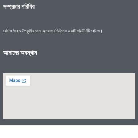
সম্প্রচার পরিধির
রেডিও সৈকত উপকূলীয় জেলা কক্সবাজারভিত্তিক একটি কমিউনিটি রেডিও।
আমাদের অবস্থান
© 2024 রেডিও সৈকত ৯৯.০ এফএম | ওয়েব ডিজাইন কোস্ট ফাউন্ডেশন আইসিটি বিভাগ