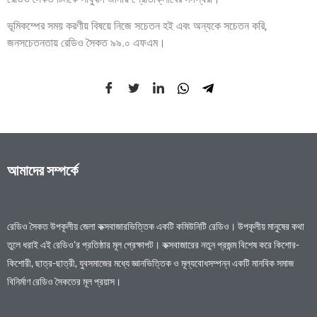
ভূমিকম্পের সময় করণীয় বিষয়ে নিজে সচেতন হই এবং অন্যকে সচেতন করি,
জনসচেতনতায় রেডিও সৈকত ৯৯.০ এফএম।
আমাদের সম্পর্কে
রেডিও সৈকত উপকূলীয় জেলা কক্সবাজারভিত্তিক একটি কমিউনিটি রেডিও। উপকূলীয় মানুষের কথা
তুলে ধরাই এই রেডিও’র প্রতিষ্ঠার মূল প্রেক্ষাপট। কক্সবাজারের নতুন প্রজন্ম বিশেষ করে কিশোর-
কিশোরী, ছাত্র-ছাত্রী, যুবসমাজের মধ্যে জ্ঞানভিত্তিক ও মূল্যবোধসম্পন্ন একটি মানবিক সমাজ
বিনির্মাণ রেডিও সৈকতের মূল প্রয়াস।