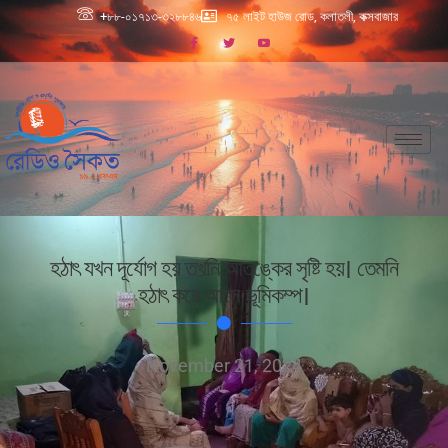
+৮৮-০১৭১৩-৩২৮৮৪৬
৭৫ লাইট হাউজ রোড, কলাতলী, কক্সবাজার
হঠাৎ যখন দূর্যোগ হয় তখনি আতঙ্কের সৃষ্টি হয়। তেমনি
হঠাৎ করে আসে ভূমিকম্প।
November 21, 2024