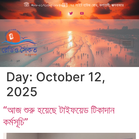
+৮৮-০১৭১৩-৩২৮৮৪৬
৭৫ লাইট হাউজ রোড, কলাতলী, কক্সবাজার
Day:
October 12,
2025
“আজ শুরু হয়েছে টাইফয়েড টিকাদান
কর্মসূচি”