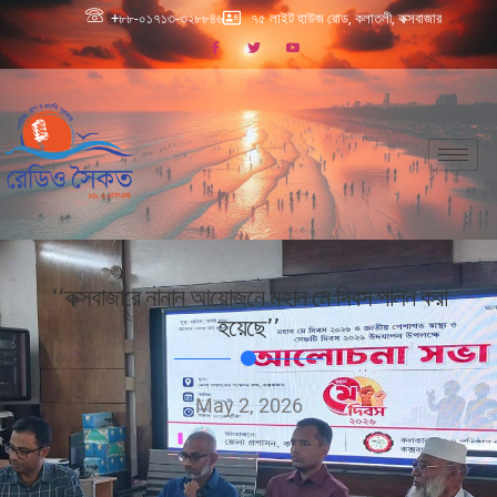
+৮৮-০১৭১৩-৩২৮৮৪৬
৭৫ লাইট হাউজ রোড, কলাতলী, কক্সবাজার
‘‘কক্সবাজারে নানান আয়োজনে মহান মে দিবস পালন করা
হয়েছে’’
May 2, 2026