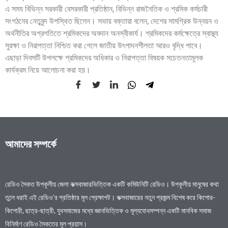
এ সময বিভিন্ন সরকারী বেসরকারী প্রতিষ্ঠান, বিভিন্ন রাজনৈতিক ও শ্রমিক কর্মচারী
সংগঠনের নেতৃবৃন্দ উপস্থিত ছিলেন। সভায় বক্তারা বলেন, দেশের সামগ্রিক উন্নয়ন ও
অর্থনীতির অগ্রগতিতে শ্রমিকদের অবদান অনস্বীকার্য। শ্রমিকদের কর্মক্ষেত্রে স্বাস্থ্য
সুরক্ষা ও নিরাপত্তা নিশ্চিত করা গেলে জাতীয় উৎপাদনশীলতা আরও বৃদ্ধি পাবে।
এছাড়া দিবসটি উপলক্ষে শ্রমিকদের অধিকার ও নিরাপত্তা বিষয়ক সচেতনতামূলক
কার্যক্রম নিয়ে আলোচনা করা হয়।
আমাদের সম্পর্কে
রেডিও সৈকত উপকূলীয় জেলা কক্সবাজারভিত্তিক একটি কমিউনিটি রেডিও। উপকূলীয় মানুষের কথা
তুলে ধরাই এই রেডিও’র প্রতিষ্ঠার মূল প্রেক্ষাপট। কক্সবাজারের নতুন প্রজন্ম বিশেষ করে কিশোর-
কিশোরী, ছাত্র-ছাত্রী, যুবসমাজের মধ্যে জ্ঞানভিত্তিক ও মূল্যবোধসম্পন্ন একটি মানবিক সমাজ
বিনির্মাণ রেডিও সৈকতের মূল প্রয়াস।