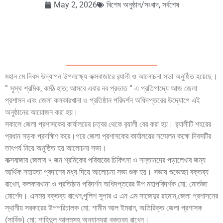
May 2, 2026
বিশেষ অনুষ্ঠান/সংবাদ
,
সর্বশেষ
মহান মে দিবস উদ্‌যাপন উপলক্ষ্যে কক্সবাজারে র
্যালী ও আলোচনা সভা অনুষ্ঠিত হয়েছে।
” সুস্থ শ্রমিক, কর্মঠ হাত; আসবে এবার নব প্রভাত ” এ প্রতিপাদ্যে আজ জেলা
প্রশাসন এবং জেলা কলকারখানা ও প্রতিষ্ঠান পরিদর্শন অধিদপ্তরের উদ্যোগে এই
অনুষ্ঠানের আয়োজন করা হয়।
সকালে জেলা প্রশাসকের কার্যালয়ের চত্বর থেকে র
্যালী বের করা হয়। র
্যালীটি শহরের
প্রধান সড়ক প্রদক্ষিণ করে।পরে জেলা প্রশাসকের কার্যালয়ের সম্মেলন কক্ষে দিবসটির
তাৎপর্য নিয়ে অনুষ্ঠিত হয় আলোচনা সভা।
কক্সবাজার জেলার ৭ জন শ্রমিকের পরিবারের চিকিৎসা ও সন্তানদের পড়ালেখার জন্য
আর্থিক সহায়তা প্রদানের মধ্য দিয়ে আলোচনা সভা শুরু হয়। সভায় শুভেচ্ছা বক্তব্য
রাখেন, কলকারখানা ও প্রতিষ্ঠান পরিদর্শন অধিদপ্তরের উপ মহাপরিদর্শক মো: মোর্তজা
মোর্শেদ। এসময় বক্তব্য রাখেন,পুলিশ সুপার এ এন এম সাজেদুর রহমান,জেলা প্রশাসনের
স্থানীয় সরকারের উপপরিচালক মো: শামীম আল ইমরান, অতিরিক্ত জেলা প্রশাসক
(সার্বিক) মো: শাহিদুল আলমসহ অন্যান্যরা বক্তব্য রাখেন।