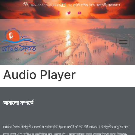
+৮৮-০১৭১৩-৩২৮৮৪৬
৭৫ লাইট হাউজ রোড, কলাতলী, কক্সবাজার
Audio Player
আমাদের সম্পর্কে
রেডিও সৈকত উপকূলীয় জেলা কক্সবাজারভিত্তিক একটি কমিউনিটি রেডিও। উপকূলীয় মানুষের কথা
তুলে ধরাই এই রেডিও’র প্রতিষ্ঠার মূল প্রেক্ষাপট। কক্সবাজারের নতুন প্রজন্ম বিশেষ করে কিশোর-