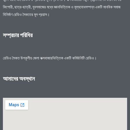
কিশোরী, ছাত্র-ছাত্রী, যুবসমাজের মধ্যে জ্ঞানভিত্তিক ও মূল্যবোধসম্পন্ন একটি মানবিক সমাজ
বিনির্মাণ রেডিও সৈকতের মূল প্রয়াস।
সম্প্রচার পরিধির
রেডিও সৈকত উপকূলীয় জেলা কক্সবাজারভিত্তিক একটি কমিউনিটি রেডিও।
আমাদের অবস্থান