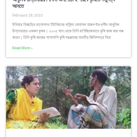
আনতে
February 28, 2023
উখিয়ার হিমছড়ির রত্নাপালং ইউনিয়নের বাসিন্দা মোহাম্মদ হারুন-উর-রশীদ আধুনিক
চিন্তাধারার একজন কৃষক। ২০০৫ সাল থেকে তিনি বাণিজ্যিকভাবে কৃষি কাজ করা শুরু
করেন। তিনি কৃষি কাজের পাশাপাশি কৃষি সরঞ্জামের যাবতীয় জিনিসপত্র নিয়ে
Read More »