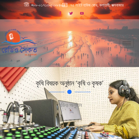
+৮৮-০১৭১৩-৩২৮৮৪৬
৭৫ লাইট হাউজ রোড, কলাতলী, কক্সবাজার
কৃষি বিষয়ক অনুষ্ঠান ‘কৃষি ও কৃষক’
রেডিও অনুষ্ঠান