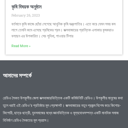
কৃষি বিষয়ক অনুষ্ঠান
February 26, 2023
বর্তমানে কৃষি কাজে ছোঁয়া লেগেছে আধুনিক কৃষি যন্ত্রপাতির। এতে করে যেমন সময় কম
লাগে তেমনি কমে এসেছে শ্রমিকের শ্রম। কক্সবাজারের প্রান্তিক এলাকার কৃষকরাও
বলছেন এর উপকারিত। সেচ সুবিধা, পাওয়ার টিলার
Read More »
আমাদের সম্পর্কে
রেডিও সৈকত উপকূলীয় জেলা কক্সবাজারভিত্তিক একটি কমিউনিটি রেডিও। উপকূলীয় মানুষের কথা
তুলে ধরাই এই রেডিও’র প্রতিষ্ঠার মূল প্রেক্ষাপট। কক্সবাজারের নতুন প্রজন্ম বিশেষ করে কিশোর-
কিশোরী, ছাত্র-ছাত্রী, যুবসমাজের মধ্যে জ্ঞানভিত্তিক ও মূল্যবোধসম্পন্ন একটি মানবিক সমাজ
বিনির্মাণ রেডিও সৈকতের মূল প্রয়াস।