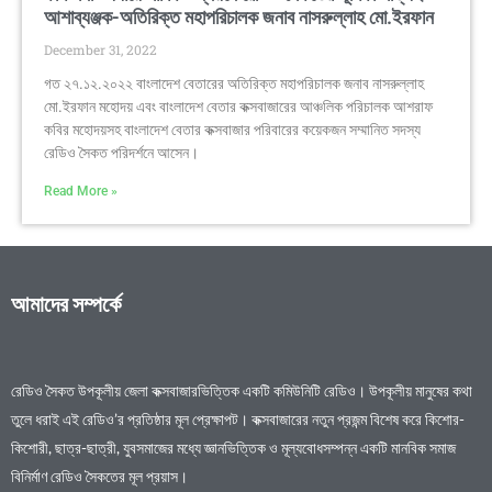
আশাব্যঞ্জক-অতিরিক্ত মহাপরিচালক জনাব নাসরুল্লাহ মো.ইরফান
December 31, 2022
গত ২৭.১২.২০২২ বাংলাদেশ বেতারের অতিরিক্ত মহাপরিচালক জনাব নাসরুল্লাহ
মো.ইরফান মহোদয় এবং বাংলাদেশ বেতার কক্সবাজারের আঞ্চলিক পরিচালক আশরাফ
কবির মহোদয়সহ বাংলাদেশ বেতার কক্সবাজার পরিবারের কয়েকজন সম্মানিত সদস্য
রেডিও সৈকত পরিদর্শনে আসেন।
Read More »
আমাদের সম্পর্কে
রেডিও সৈকত উপকূলীয় জেলা কক্সবাজারভিত্তিক একটি কমিউনিটি রেডিও। উপকূলীয় মানুষের কথা
তুলে ধরাই এই রেডিও’র প্রতিষ্ঠার মূল প্রেক্ষাপট। কক্সবাজারের নতুন প্রজন্ম বিশেষ করে কিশোর-
কিশোরী, ছাত্র-ছাত্রী, যুবসমাজের মধ্যে জ্ঞানভিত্তিক ও মূল্যবোধসম্পন্ন একটি মানবিক সমাজ
বিনির্মাণ রেডিও সৈকতের মূল প্রয়াস।