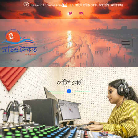
+৮৮-০১৭১৩-৩২৮৮৪৬
৭৫ লাইট হাউজ রোড, কলাতলী, কক্সবাজার
নোটিশ বোর্ড
রেডিও অনুষ্ঠান