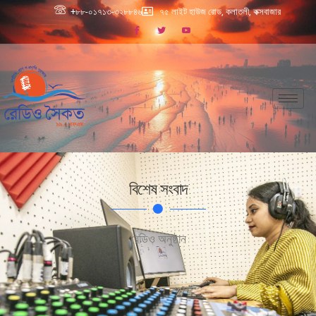
+৮৮-০১৭১৩-৩২৮৮৪৬
৭৫ লাইট হাউজ রোড, কলাতলী, কক্সবাজার
বিশেষ সংবাদ
রেডিও অনুষ্ঠান