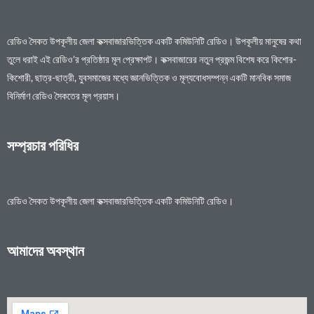
রেডিও সৈকত উপকূলীয় জেলা কক্সবাজারভিত্তিক একটি কমিউনিটি রেডিও। উপকূলীয় মানুষের কথা
তুলে ধরাই এই রেডিও’র প্রতিষ্ঠার মূল প্রেক্ষাপট। কক্সবাজারের নতুন প্রজন্ম বিশেষ করে কিশোর-
কিশোরী, ছাত্র-ছাত্রী, যুবসমাজের মধ্যে জ্ঞানভিত্তিক ও মূল্যবোধসম্পন্ন একটি মানবিক সমাজ
বিনির্মাণ রেডিও সৈকতের মূল প্রয়াস।
সম্প্রচার পরিধির
রেডিও সৈকত উপকূলীয় জেলা কক্সবাজারভিত্তিক একটি কমিউনিটি রেডিও।
আমাদের অবস্থান