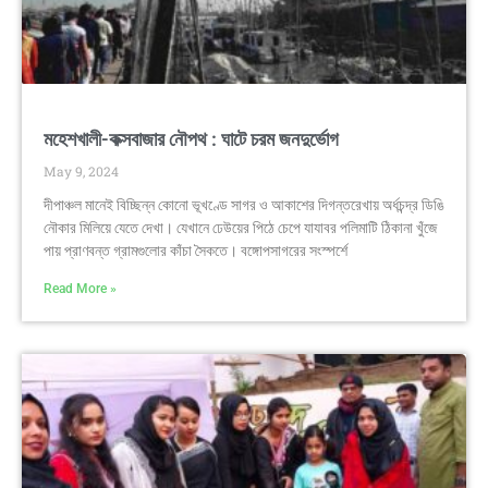
মহেশখালী-কক্সবাজার নৌপথ : ঘাটে চরম জনদুর্ভোগ
May 9, 2024
দীপাঞ্চল মানেই বিচ্ছিন্ন কোনো ভূখণ্ডে সাগর ও আকাশের দিগন্তরেখায় অর্ধচন্দ্র ডিঙি
নৌকার মিলিয়ে যেতে দেখা। যেখানে ঢেউয়ের পিঠে চেপে যাযাবর পলিমাটি ঠিকানা খুঁজে
পায় প্রাণবন্ত গ্রামগুলোর কাঁচা সৈকতে। বঙ্গোপসাগরের সংস্পর্শে
Read More »