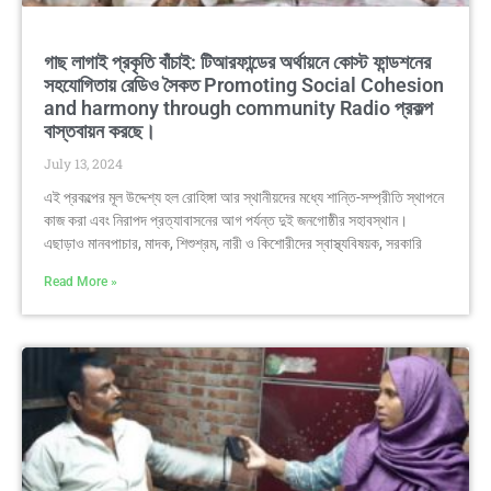
গাছ লাগাই প্রকৃতি বাঁচাই: টিআরফান্ডের অর্থায়নে কোস্ট ফান্ডশনের
সহযোগিতায় রেডিও সৈকত Promoting Social Cohesion
and harmony through community Radio প্রকল্প
বাস্তবায়ন করছে।
July 13, 2024
এই প্রকল্পের মূল উদ্দেশ্য হল রোহিঙ্গা আর স্থানীয়দের মধ্যে শান্তি-সম্প্রীতি স্থাপনে
কাজ করা এবং নিরাপদ প্রত্যাবাসনের আগ পর্যন্ত দুই জনগোষ্ঠীর সহাবস্থান।
এছাড়াও মানবপাচার, মাদক, শিশুশ্রম, নারী ও কিশোরীদের স্বাস্থ্যবিষয়ক, সরকারি
Read More »